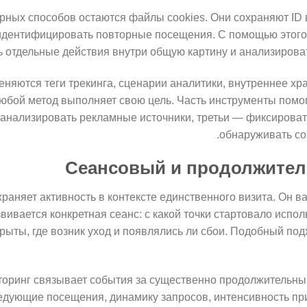
рных способов остаются файлы cookies. Они сохраняют ID 
идентифицировать повторные посещения. С помощью этог
ь отдельные действия внутри общую картину и анализироват
няются теги трекинга, сценарии аналитики, внутреннее хра
юбой метод выполняет свою цель. Часть инструменты помо
анализировать рекламные источники, третьи — фиксироват
обнаруживать со
Сеансовый и продолжител
раняет активность в контексте единственного визита. Он в
звивается конкретная сеанс: с какой точки стартовало испо
рыты, где возник уход и появлялись ли сбои. Подобный под
оринг связывает события за существенно продолжительный
едующие посещения, динамику запросов, интенсивность п