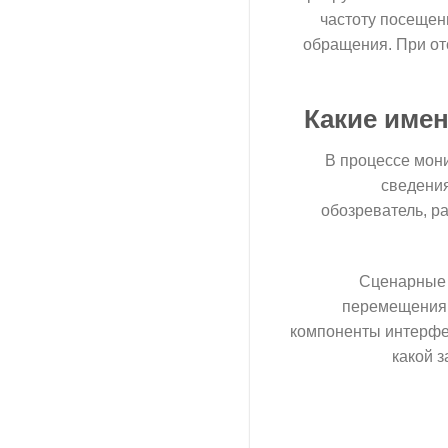
частоту посещени
обращения. При от
Какие име
В процессе мони
сведения
обозреватель, р
Сценарные п
перемещения,
компоненты интерфей
какой з