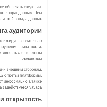
же оберегать сведения.
акже оправданным. Чем
ти этой вавада данных.
нга аудитории
 фиксирует значительно
нарушения приватности.
ктивность с конкретным
человеком.
ции внешним сторонам.
щью третьи платформы.
ают информацию а также
а задействуется vavada.
и открытость