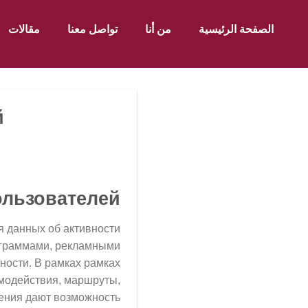
الصفحة الرئيسية
من أنا
تواصل معنا
مقالات
й
ользователей
я данных об активности
ограммами, рекламными
ности. В рамках рамках
имодействия, маршруты,
дения дают возможность