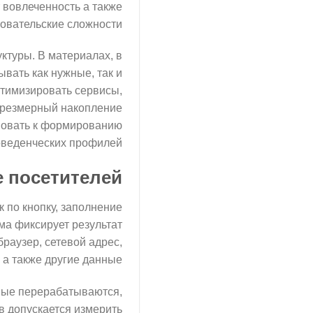
 вовлеченность а также
овательские сложности.
туры. В материалах, в
ывать как нужные, так и
птимизировать сервисы,
 чрезмерный накопление
вовать к формированию
веденческих профилей.
е посетителей
к по кнопку, заполнение
ма фиксирует результат
браузер, сетевой адрес,
а также другие данные.
нные перерабатываются,
в допускается измерить