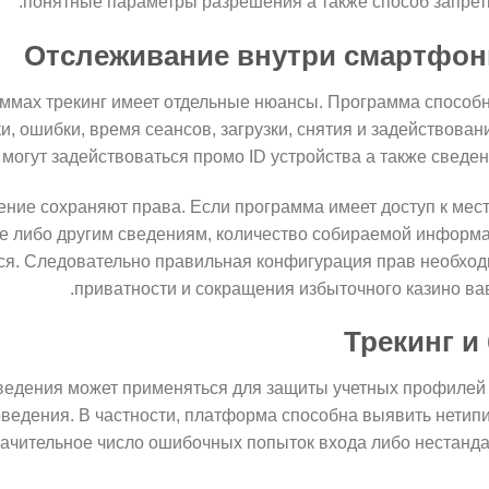
понятные параметры разрешения а также способ запрет
Отслеживание внутри смартфон
ммах трекинг имеет отдельные нюансы. Программа способн
ки, ошибки, время сеансов, загрузки, снятия и задействова
могут задействоваться промо ID устройства а также сведен
ение сохраняют права. Если программа имеет доступ к ме
ре либо другим сведениям, количество собираемой информ
ся. Следовательно правильная конфигурация прав необход
приватности и сокращения избыточного казино ва
Трекинг и
едения может применяться для защиты учетных профилей 
ведения. В частности, платформа способна выявить нетип
начительное число ошибочных попыток входа либо нестанд