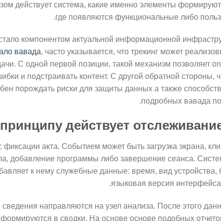
азом действует система, какие именно элементы формируют
где появляются функциональные либо польз
стало компонентом актуальной информационной инфраструк
ало вавада
, часто указывается, что трекинг может реализов
ачи. С одной первой позиции, такой механизм позволяет о
ибки и подстраивать контент. С другой обратной стороны,
бен порождать риски для защиты данных а также способст
подробных вавада по
 принципу действует отслеживани
с фиксации акта. Событием может быть загрузка экрана, кли
ла, добавление программы либо завершение сеанса. Систе
бавляет к нему служебные данные: время, вид устройства, 
языковая версия интерфейса 
 сведения направляются на узел анализа. После этого да
 формируются в сводки. На основе основе подобных отчето