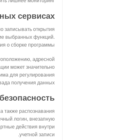
ить лишнее мониторинг.
ных сервисах
о записывать открытия
ние выбранных функций.
ия о сборке программы.
стоположению, адресной
ации может значительно
има для регулирования
вада получения данных.
 безопасность
а также распознавания
ичный логин, внезапную
артные действия внутри
учетной записи.