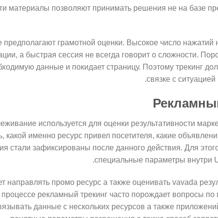
ти материалы позволяют принимать решения не на базе пр
 предполагают грамотной оценки. Высокое число нажатий 
ации, а быстрая сессия не всегда говорит о сложности. Пор
бходимую данные и покидает страницу. Поэтому трекинг до
связке с ситуацией
Рекламны
еживание используется для оценки результативности марк
, какой именно ресурс привел посетителя, какие объявлени
ия стали зафиксированы после данного действия. Для этог
специальные параметры внутри U
ет направлять промо ресурс а также оценивать vavada резу
м процессе рекламный трекинг часто порождает вопросы по
вязывать данные с нескольких ресурсов а также приложен