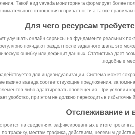
вления. Такой вид vavada мониторинга формирует более пол
внимательного отношения к приватности а также правилам
Для чего ресурсам требует
ет улучшать онлайн сервисы на фундаменте реальных пока
регулярно покидают раздел после заданного шага, это може
ническую ошибку или дефицит данных. Статистика дает во
подобные мест
задействуется для индивидуализации. Система может сохр
лее казино вавада соответствующие предложения, запомин
элементов либо адаптировать оповещения. При условии ко
ает удобство, при этом не должно переходить в избыточный
Отслеживание и 
троится на сведениях, зафиксированных в итоге трекинга
 по трафику, местам трафика, действиям, целевым действи