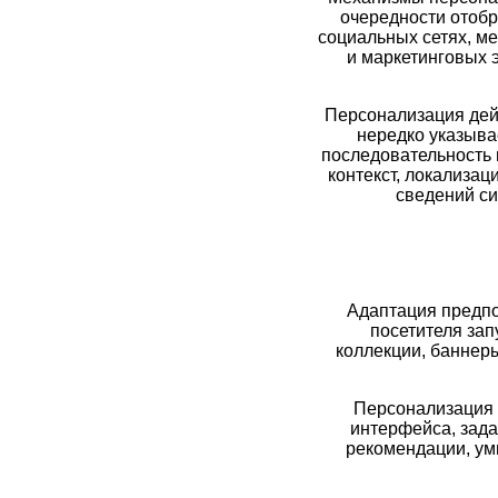
очередности отобр
социальных сетях, м
и маркетинговых 
Персонализация дейс
нередко указыва
последовательность 
контекст, локализац
сведений си
Адаптация предпо
посетителя зап
коллекции, баннеры
Персонализация 
интерфейса, зада
рекомендации, ум