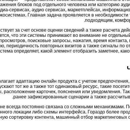
ажения блоков под отдельного человека или категорию ауд
едиа-сервисах, аудио сервисах, маркетплейсах, информаци
экосистемах. Главная задача проявляется в необходимости 
подходящим, комфор
твует за счет основе оценки сведений а также расчета дей
ется, что эти системы принимают во внимание не отдельный
просмотров, поисковые запросы, нажатия, время контакта, 
ию, периодичность повторных визитов а также сигналы по о
стема определяет, какой элемент отобразить заметнее, как
лагает адаптацию онлайн продукта с учетом предпочтения, 
ускают тот же а также тот одинаковый ресурс, такие посет
, расположение карточек, пояснения или уведомления. Така
ранее зафиксированные сценарии а также рассчитывае
не всегда постоянно связана со сложными механизмами. 
нного локации либо схемы интерфейса. Гораздо более пр
ную сортировку контента, машинный отбор маркетинговых 