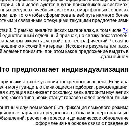
итории. Они используются внутри поисковиковых системах,
онных ресурсах, учебных системах, смартфонных сервисах
том, для того чтобы сформировать веб путь намного более
тным и связанным с текущими текущими предпочтениями.
ствий. В рамках аналитических материалах, в том числе
7к
,
 единственный отдельный признак, но связку показателей:
параметры аккаунта, устройство, географический 7k casino
тношению к схожий материал. Исходя из результатам таких
ой элемент понизить, при этом какое предложение выдать в
дальнейшем.
Что предполагает индивидуализация
привычки а также условия конкретного человека. Если два
ители могут увидеть отличающиеся подборки, рекомендации,
я ситуация возникает поскольку, ведь алгоритм изучает их
т, какого типа блоки станут гораздо более релевантными.
Понятным случаем может быть фиксация языкового режима
одвинутые варианты предполагают 7к казино персональные
объявлений, расчет интересов и динамическое обновление
оформления на основе связи с поведения.