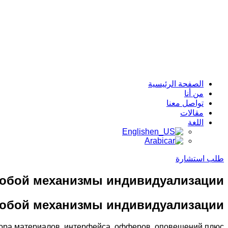
الصفحة الرئيسية
من أنا
تواصل معنا
مقالات
اللغة
English
Arabic
طلب استشارة
собой механизмы индивидуализации
собой механизмы индивидуализации
ора материалов, интерфейса, офферов, оповещений плюс