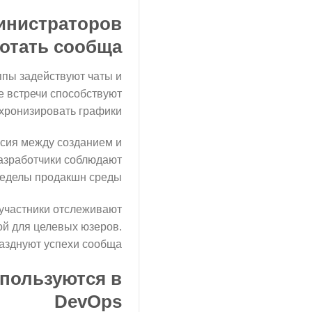
инистраторов
отать сообща
ппы задействуют чаты и
 встречи способствуют
хронизировать графики.
асия между созданием и
азработчики соблюдают
еделы продакшн среды.
участники отслеживают
ой для целевых юзеров.
азднуют успехи сообща.
спользуются в
DevOps