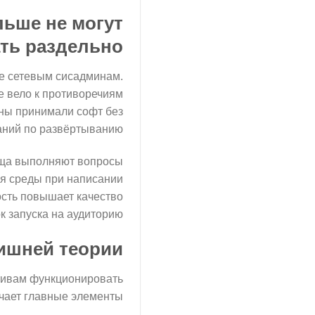
льше не могут
ть раздельно
е сетевым сисадминам.
е вело к противоречиям
ны принимали софт без
аний по развёртыванию.
бща выполняют вопросы
ия среды при написании
ость повышает качество
к запуска на аудиторию.
лишней теории
тивам функционировать
чает главные элементы: