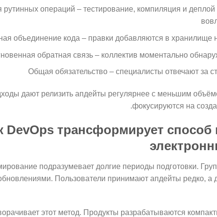
 рутинных операций – тестирование, компиляция и деплой
вов
ая объединение кода – правки добавляются в хранилище не
новенная обратная связь – коллектив моментально обнару
Общая обязательство – специалисты отвечают за с
ходы дают релизить апдейты регулярнее с меньшим объём
фокусируются на созда
к DevOps трансформирует способ 
электронн
мирование подразумевает долгие периоды подготовки. Гру
бновлениями. Пользователи принимают апдейты редко, а 
ворачивает этот метод. Продукты разрабатываются компак