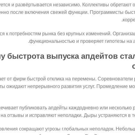
уется и развёртывается независимо. Коллективы обретают
енно после включения свежей функции. Программисты быст
корре
я к потребностям рынка без крупных изменений. Организа
функциональностью и проверяет гипотезы на а
у быстрота выпуска апдейтов ста
ет от фирм быстрой отклика на перемены. Соревнователи 
ты ожидают непрерывного развития услуг. Промедление мо
печивает публиковать апдейты каждодневно или несколько р
на отзывы и исправляют неполадки. Дыры устраняются в теч
овления сокращают угрозы глобальных неполадок. Неболь