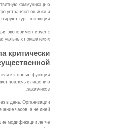
 ответную коммуникацию
ро устраняют ошибки и
ктируют курс эволюции.
ция экспериментирует с
ктуальных показателях.
ла критически
существенной
релизят новые функции
жет повлечь к лишению
заказчиков.
аз в день. Организации
ение часов, а не дней.
шие модификации легче