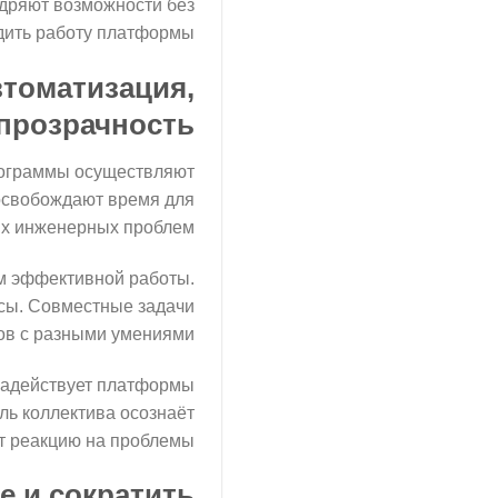
едряют возможности без
дить работу платформы.
томатизация,
прозрачность
программы осуществляют
освобождают время для
х инженерных проблем.
м эффективной работы.
сы. Совместные задачи
в с разными умениями.
задействует платформы
ль коллектива осознаёт
т реакцию на проблемы.
е и сократить