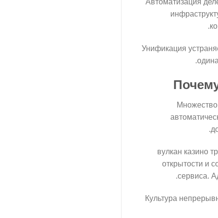
Автоматизация дел
инфраструкту
ко
Унификация устраня
одина
Почему
Множество 
автоматическ
д
вулкан казино 
открытости и с
сервиса. А
Культура непрерывн