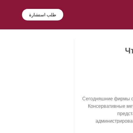
طلب استشارة
Ч
Сегодняшние фирмы ст
Консервативные ме
предст
администрирова