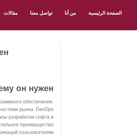
الصفحة الرئيسية
من أنا
تواصل معنا
مقالات
ен
ему он нужен
раммного обеспечения.
ностями рынка. DevOps
пы разработки софта и
ательное преимущество
фикаций пользователям.