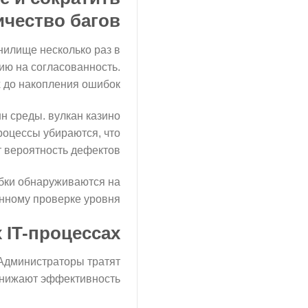
ичество багов
нилище несколько раз в
ю на согласованность.
до накопления ошибок.
н среды. вулкан казино
оцессы убираются, что
 вероятность дефектов.
бки обнаруживаются на
нному проверке уровня.
 IT-процессах
 Администраторы тратят
нижают эффективность.