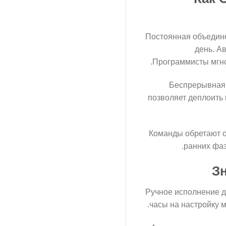
Постоянная объедине
день. А
Программисты мгно
Беспрерывная 
позволяет деплоить
Команды обретают о
ранних фаз
Зн
Ручное исполнение д
часы на настройку 