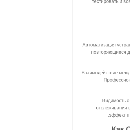
тестировать и в
Автоматизация устран
повторяющиеся д
Взаимодействие межд
Профессион
Видимость о
отслеживания в
эффект п
Как 