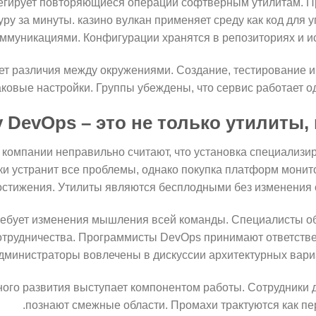
егирует повторяющиеся операции софтверным утилитам. 
ру за минуты. казино вулкан применяет среду как код для
ммуникациями. Конфигурации хранятся в репозиториях и и
ет различия между окружениями. Создание, тестирование 
ковые настройки. Группы убеждены, что сервис работает од
 DevOps – это не только утилиты, 
компании неправильно считают, что установка специализи
и устранит все проблемы, однако покупка платформ монит
остижения. Утилиты являются бесплодными без изменения с
требует изменения мышления всей команды. Специалисты о
отрудничества. Программисты DevOps принимают ответстве
дминистраторы вовлечены в дискуссии архитектурных вариа
ого развития выступает компонентом работы. Сотрудники 
познают смежные области. Промахи трактуются как пер