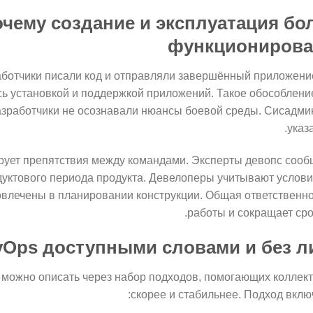
чему создание и эксплуатация бо
функционирова
аботчики писали код и отправляли завершённый приложени
 установкой и поддержкой приложений. Такое обособлени
азработчики не осознавали нюансы боевой среды. Сисадми
указ
ирует препятствия между командами. Эксперты девопс соо
дуктового периода продукта. Девелоперы учитывают услов
овлечены в планировании конструкции. Общая ответственн
работы и сокращает сро
vOps доступными словами и без 
 можно описать через набор подходов, помогающих коллек
скорее и стабильнее. Подход вклю