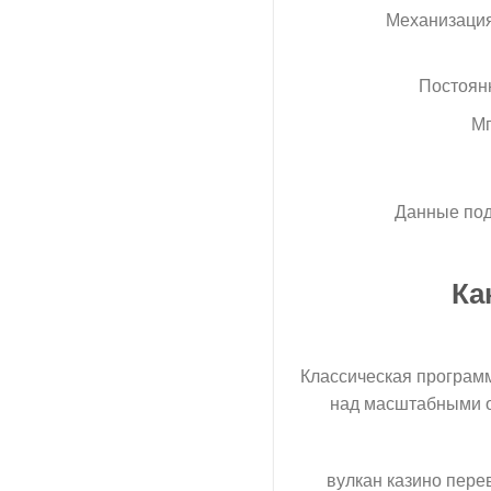
Механизация
Постоянн
Мг
Данные под
Ка
Классическая програм
над масштабными о
вулкан казино пере