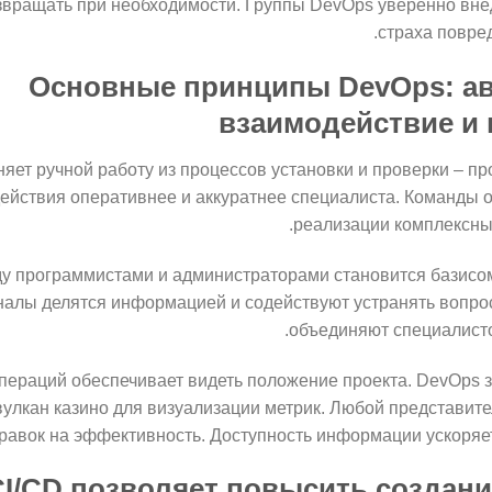
озвращать при необходимости. Группы DevOps уверенно вн
страха повре
Основные принципы DevOps: ав
взаимодействие и 
яет ручной работу из процессов установки и проверки – 
ействия оперативнее и аккуратнее специалиста. Команды 
реализации комплексны
у программистами и администраторами становится базисо
алы делятся информацией и содействуют устранять вопро
объединяют специалисто
пераций обеспечивает видеть положение проекта. DevOps 
улкан казино для визуализации метрик. Любой представите
равок на эффективность. Доступность информации ускоряе
CI/CD позволяет повысить создани