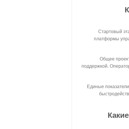
К
Стартовый эта
платформы упра
Общее проект
поддержкой. Операто
Единые показатели
быстродейств
Какие