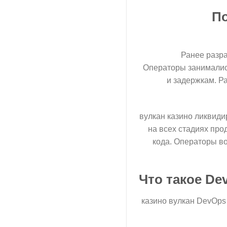
По
Ранее разр
Операторы занимались
и задержкам. Р
вулкан казино ликвид
на всех стадиях про
кода. Операторы в
Что такое De
казино вулкан DevOps