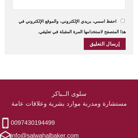
احفظ اسمي، بريدي الإلكتروني، والموقع الإلكتروني في
هذا المتصفح لاستخدامها المرة المقبلة في تعليقي.
سلوى الــباكر
مستشارة ومدربة موارد بشرية وعلاقات عامة
0097430194499
info@salwahalbaker.com