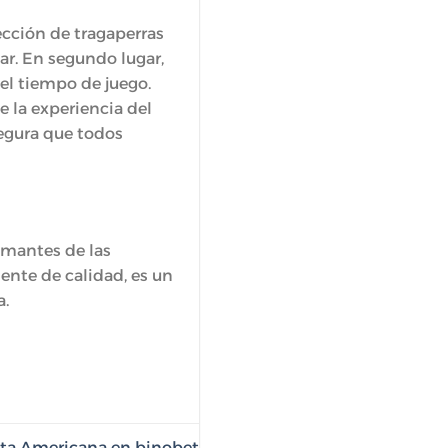
ección de tragaperras
ar. En segundo lugar,
el tiempo de juego.
e la experiencia del
segura que todos
amantes de las
iente de calidad, es un
a.
leta Americana en binobet