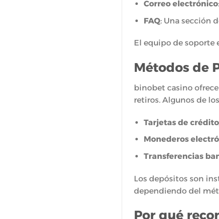
Correo electrónico
FAQ
: Una sección 
El equipo de soporte e
Métodos de 
binobet casino ofrece 
retiros. Algunos de l
Tarjetas de crédit
Monederos electró
Transferencias ba
Los depósitos son inst
dependiendo del mét
Por qué reco