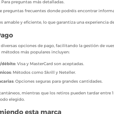
: Para preguntas más detalladas.
de preguntas frecuentes donde podréis encontrar informac
s amable y eficiente, lo que garantiza una experiencia de
Pago
diversas opciones de pago, facilitando la gestión de vue
os métodos más populares incluyen:
o/débito
: Visa y MasterCard son aceptadas.
nicos
: Métodos como Skrill y Neteller.
ncarias
: Opciones seguras para grandes cantidades.
antáneos, mientras que los retiros pueden tardar entre 1 
odo elegido.
miendo esta marca