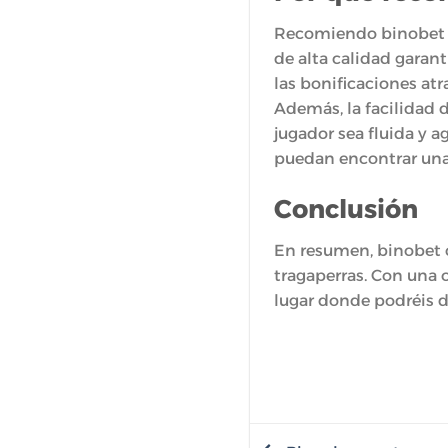
Recomiendo binobet ca
de alta calidad garan
las bonificaciones at
Además, la facilidad d
jugador sea fluida y 
puedan encontrar una
Conclusión
En resumen, binobet 
tragaperras. Con una of
lugar donde podréis di