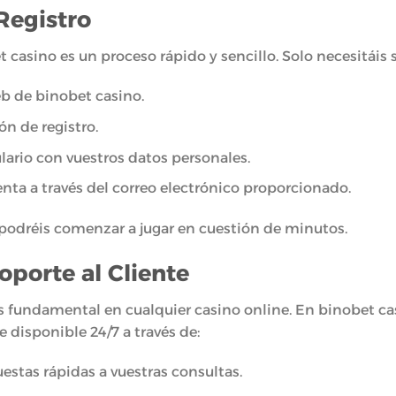
Registro
 casino es un proceso rápido y sencillo. Solo necesitáis 
eb de binobet casino.
ón de registro.
lario con vuestros datos personales.
uenta a través del correo electrónico proporcionado.
podréis comenzar a jugar en cuestión de minutos.
oporte al Cliente
es fundamental en cualquier casino online. En binobet ca
e disponible 24/7 a través de:
uestas rápidas a vuestras consultas.