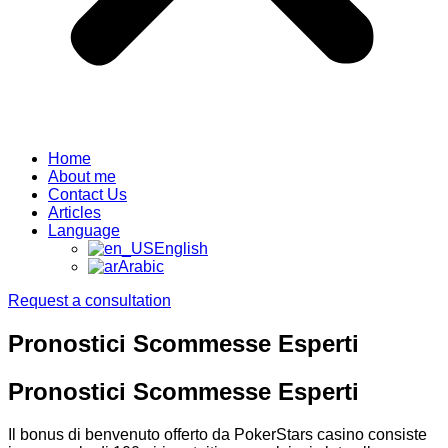
Home
About me
Contact Us
Articles
Language
English
Arabic
Request a consultation
Pronostici Scommesse Esperti
Pronostici Scommesse Esperti
Il bonus di benvenuto offerto da PokerStars casino consiste