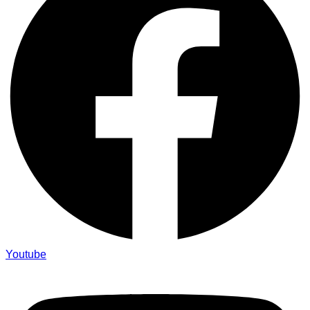
Youtube