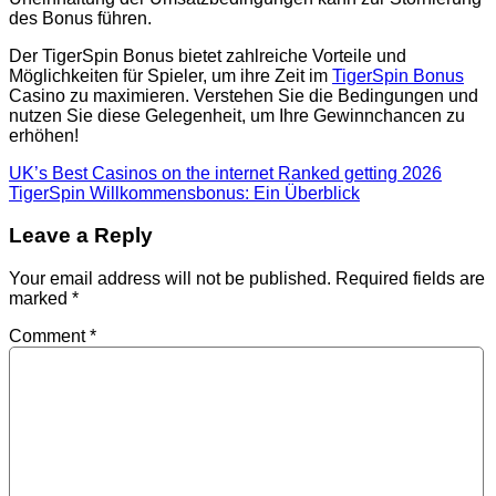
des Bonus führen.
Der TigerSpin Bonus bietet zahlreiche Vorteile und
Möglichkeiten für Spieler, um ihre Zeit im
TigerSpin Bonus
Casino zu maximieren. Verstehen Sie die Bedingungen und
nutzen Sie diese Gelegenheit, um Ihre Gewinnchancen zu
erhöhen!
UK’s Best Casinos on the internet Ranked getting 2026
TigerSpin Willkommensbonus: Ein Überblick
Leave a Reply
Your email address will not be published.
Required fields are
marked
*
Comment
*