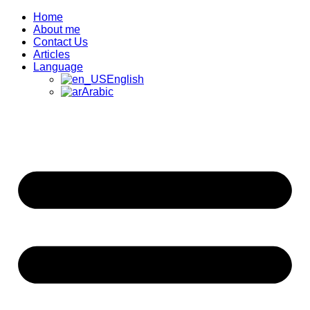
Home
About me
Contact Us
Articles
Language
English
Arabic