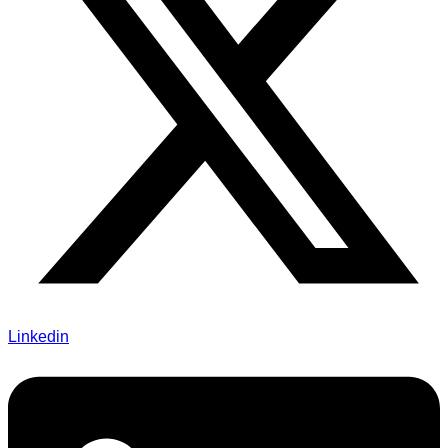
Linkedin