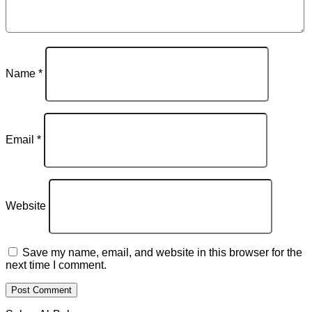
Name
*
Email
*
Website
Save my name, email, and website in this browser for the
next time I comment.