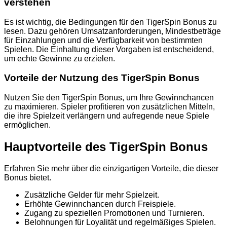
verstehen
Es ist wichtig, die Bedingungen für den TigerSpin Bonus zu
lesen. Dazu gehören Umsatzanforderungen, Mindestbeträge
für Einzahlungen und die Verfügbarkeit von bestimmten
Spielen. Die Einhaltung dieser Vorgaben ist entscheidend,
um echte Gewinne zu erzielen.
Vorteile der Nutzung des TigerSpin Bonus
Nutzen Sie den TigerSpin Bonus, um Ihre Gewinnchancen
zu maximieren. Spieler profitieren von zusätzlichen Mitteln,
die ihre Spielzeit verlängern und aufregende neue Spiele
ermöglichen.
Hauptvorteile des TigerSpin Bonus
Erfahren Sie mehr über die einzigartigen Vorteile, die dieser
Bonus bietet.
Zusätzliche Gelder für mehr Spielzeit.
Erhöhte Gewinnchancen durch Freispiele.
Zugang zu speziellen Promotionen und Turnieren.
Belohnungen für Loyalität und regelmäßiges Spielen.