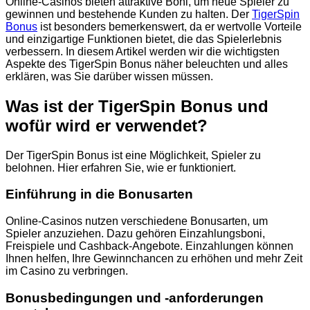
Online-Casinos bieten attraktive Boni, um neue Spieler zu
gewinnen und bestehende Kunden zu halten. Der
TigerSpin
Bonus
ist besonders bemerkenswert, da er wertvolle Vorteile
und einzigartige Funktionen bietet, die das Spielerlebnis
verbessern. In diesem Artikel werden wir die wichtigsten
Aspekte des TigerSpin Bonus näher beleuchten und alles
erklären, was Sie darüber wissen müssen.
Was ist der TigerSpin Bonus und
wofür wird er verwendet?
Der TigerSpin Bonus ist eine Möglichkeit, Spieler zu
belohnen. Hier erfahren Sie, wie er funktioniert.
Einführung in die Bonusarten
Online-Casinos nutzen verschiedene Bonusarten, um
Spieler anzuziehen. Dazu gehören Einzahlungsboni,
Freispiele und Cashback-Angebote. Einzahlungen können
Ihnen helfen, Ihre Gewinnchancen zu erhöhen und mehr Zeit
im Casino zu verbringen.
Bonusbedingungen und -anforderungen