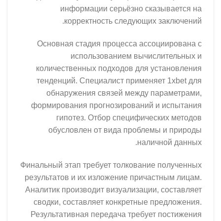
информации серьёзно ска
корректность следующих 
Основная стадия процесса ассо
использованием вычис
количественных подходов для у
тенденций. Специалист применя
обнаружения связей между п
формирования прогнозирований 
гипотез. Отбор специфичес
обусловлен от вида проблем
налич
Финальный этап требует толкование
результатов и их изложение прича
Аналитик производит визуализации
сводки, составляет конкретные 
Результативная передача требует