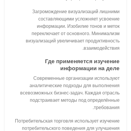
Загромождение визуализа
составляющими усложня
информации. Изобилие то
переключает от основного.
визуализаций увеличивает про
взаи
Где применяется
информации
Современные организации
аналитические подходы для
всевозможных бизнес-задач. Каж
подстраивает методы под о
Потребительская торговля использ
потребительского поведения дл