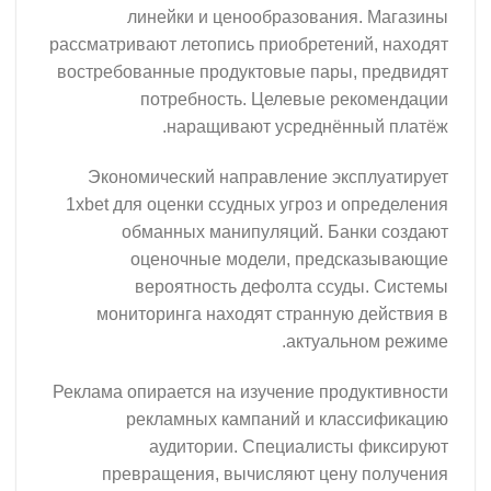
линейки и ценообразовани
рассматривают летопись приобретен
востребованные продуктовые пары
потребность. Целевые р
наращивают усреднён
Экономический направление эк
1xbet для оценки ссудных угроз и
обманных манипуляций. Ба
оценочные модели, пред
вероятность дефолта ссу
мониторинга находят странную
актуаль
Реклама опирается на изучение про
рекламных кампаний и кл
аудитории. Специалист
превращения, вычисляют цен