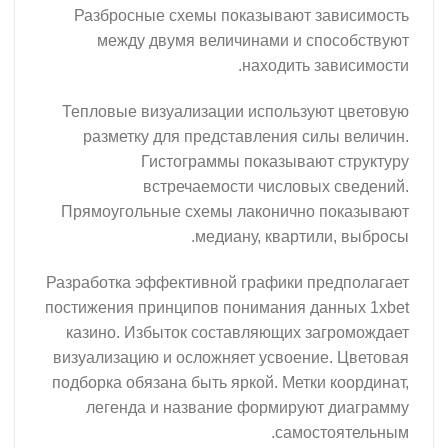
Разбросные схемы показывают 
между двумя величинами и с
находить 
Тепловые визуализации использу
разметку для представления с
Гистограммы показываю
встречаемости числовы
Прямоугольные схемы лаконично
медиану, кварти
Разработка эффективной графики п
постижения принципов понимания д
казино. Избыток составляющих з
визуализацию и осложняет усвоени
подборка обязана быть яркой. Метк
легенда и название формирую
самос