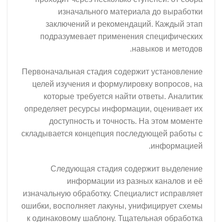
изначального материала д
заключений и рекомендаций. 
подразумевает применения сп
навыко
Первоначальная стадия содержит у
целей изучения и формулировку в
которые требуется найти отве
определяет ресурсы информации, о
доступность и точность. На 
складывается концепция последующ
и
Следующая стадия содержи
информации из разных к
изначальную обработку. Специалист
ошибки, восполняет лакуны, унифиц
к одинаковому шаблону. Тщательна