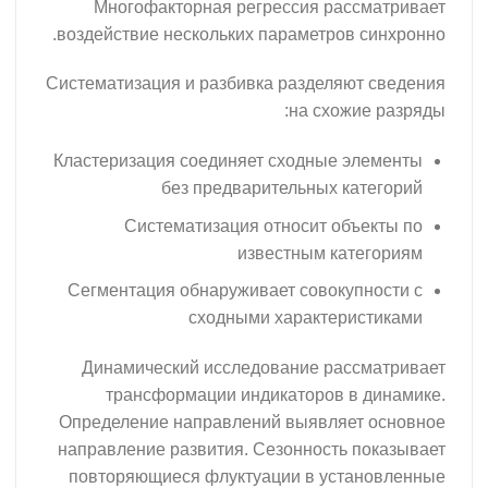
Многофакторная регрессия ра
воздействие нескольких параметро
Систематизация и разбивка разделя
на схо
Кластеризация соединяет сходные
без предварительных 
Систематизация относит о
известным к
Сегментация обнаруживает совок
сходными характе
Динамический исследование ра
трансформации индикаторов 
Определение направлений выявля
направление развития. Сезонность
повторяющиеся флуктуации в ус