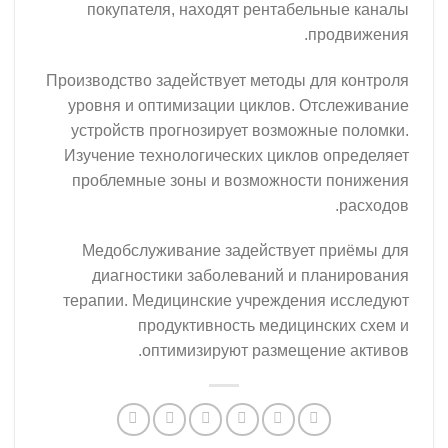
покупателя, находят рентабел
п
Производство задействует методы д
уровня и оптимизации циклов. О
устройств прогнозирует возможн
Изучение технологических циклов
проблемные зоны и возможност
Медобслуживание задействует
диагностики заболеваний и п
терапии. Медицинские учреждени
продуктивность медицин
оптимизируют размещен