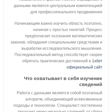
данными является центральным к
для профессионального п
Начинающим важно изучить област
начиная с простых поня
предполагает осознания мат
законов, обладания специальными с
выработки исследовательског
Последовательный метод способст
обретать практических достиж
.
офици
Что охватывает в себя
Работа с данными является собо
алгоритм, объединяющий в
подходы и технологии. Специалист
проходит через несколько ступен