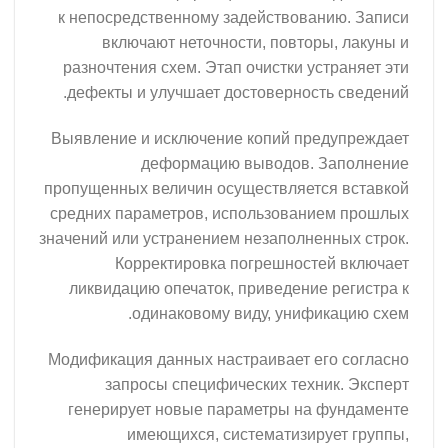
к непосредственному задействова
включают неточности, повто
разночтения схем. Этап очистки у
дефекты и улучшает достовернос
Выявление и исключение копий пр
деформацию выводов.
пропущенных величин осуществляет
средних параметров, использован
значений или устранением незаполне
Корректировка погрешност
ликвидацию опечаток, приведени
одинаковому виду, униф
Модификация данных настраивает е
запросы специфических техн
генерирует новые параметры на
имеющихся, систематизир