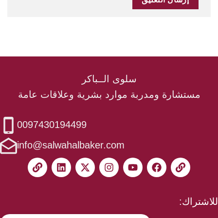
سلوى الــباكر
دربة موارد بشرية وعلاقات عامة
0097430194499
info@salwahalbaker.com