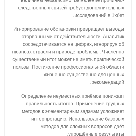
величины независимо. Выявлени
следственных связей требует доп
исследова
Игнорирование обстановки превра
оторванными от действительност
сосредотачивается на цифрах, 
нюансах отрасли и природе проблем
существенный итог может не иметь 
пользы. Постижение профессиональ
жизненно существенно
ре
Определение неуместных приём
правильность итогов. Примене
методов к элементарным задача
интерпретацию. Использова
методов для сложных во
упрощённые 