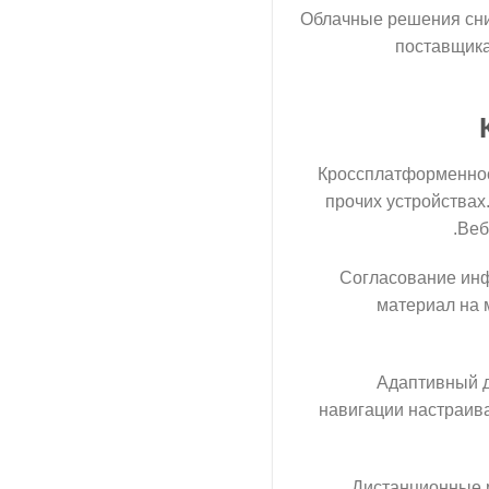
Облачные решения сни
поставщика
Кроссплатформеннос
прочих устройствах
Веб
Согласование инф
материал на 
Адаптивный д
навигации настраив
Дистанционные р