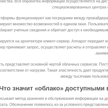
ойства. Вся обработка информации осуществляется на дис
специализированных центрах 
тформы функционируют как посредники между провайдерами
рируют множество возможностей в едином окне. Пользовате
бирает учетные сведения и обретает доступ к необходимы
ируется на архитектуре клиент-сервер. Аппарат передает к
вер принимает запрос, осуществляет расчеты и отправляет 
занима
ь представляет основной чертой облачных сервисов. Пос
соответствии от нагрузки. Такая эластичность дает продукт
между тысячами пользоват
Что значит «облако» доступными
исывает метод хранения и обслуживания информации на д
рата. Обозначение появилось из-за условного представлен