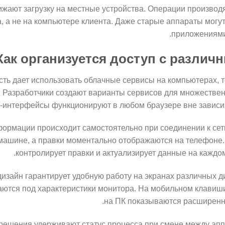
жают загрузку на местные устройства. Операции производ
, а не на компьютере клиента. Даже старые аппараты могу
приложениями
Как организуется доступ с различ
ть дает использовать облачные сервисы на компьютерах, 
. Разработчики создают варианты сервисов для множестве
-интерфейсы функционируют в любом браузере вне зависим
ормации происходит самостоятельно при соединении к сет
машине, а правки моментально отображаются на телефоне.
контролирует правки и актуализирует данные на каждом
изайн гарантирует удобную работу на экранах различных 
аются под характеристики монитора. На мобильном клавиш
на ПК показываются расширенн
ешения удерживают статус процесса при смене между апп