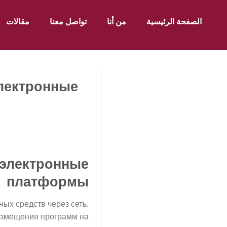
الصفحة الرئيسية
من أنا
تواصل معنا
مقالات
лектронные
 электронные
платформы
ых средств через сеть.
азмещения программ на