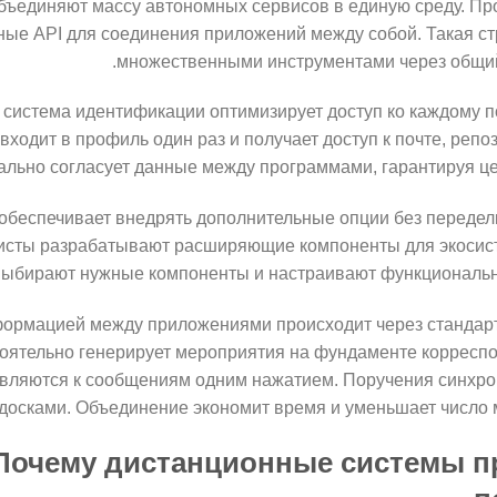
ъединяют массу автономных сервисов в единую среду. П
ые API для соединения приложений между собой. Такая стр
множественными инструментами через общий
система идентификации оптимизирует доступ ко каждому 
входит в профиль один раз и получает доступ к почте, репо
льно согласует данные между программами, гарантируя це
 обеспечивает внедрять дополнительные опции без переде
сты разрабатывают расширяющие компоненты для экосист
выбирают нужные компоненты и настраивают функционально
ормацией между приложениями происходит через стандар
оятельно генерирует мероприятия на фундаменте корреспо
вляются к сообщениям одним нажатием. Поручения синхро
досками. Объединение экономит время и уменьшает число 
Почему дистанционные системы п