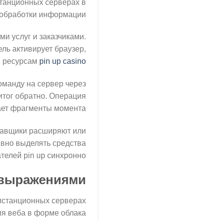
танционных серверах в
обработки информации.
 услуг и заказчиками.
ль активирует браузер,
м ресурсам
pin up casino
оманду на сервер через
итог обратно. Операция
ет фрагменты момента.
тавщики расширяют или
ивно выделять средства
елей pin up синхронно.
 выражениями
истанционных серверах
ия веба в форме облака