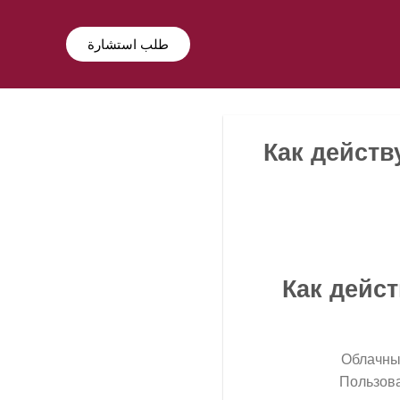
طلب استشارة
Как дейст
Как дейс
Облачные
Пользова