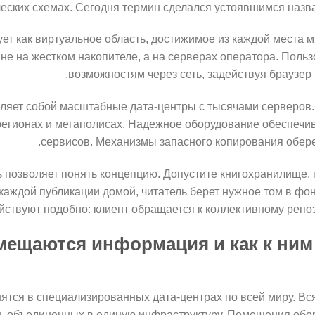
ческих схемах. Сегодня термин сделался устоявшимся назв
ет как виртуальное область, достижимое из каждой места м
не на жестком накопителе, а на серверах оператора. Польз
возможностям через сеть, задействуя браузер 
вляет собой масштабные дата-центры с тысячами серверов
егионах и мегаполисах. Надежное оборудование обеспечив
сервисов. Механизмы запасного копирования обере
 позволяет понять концепцию. Допустите книгохранилище, 
каждой публикации домой, читатель берет нужное том в ф
йствуют подобно: клиент обращается к коллективному репоз
мещаются информация и как к ни
тся в специализированных дата-центрах по всей миру. Вс
, объединенных в единую инфраструктуру. Помещения об