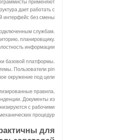
рограммисты применяют
уктура дает работать с
 интерфейс без смены.
подключенным службам.
зиторию, планировщику.
лостность информации.
лки базовой платформы.
емы. Пользователи pin
е окружение под цели.
тизированные правила.
нденции. Документы из
низируются с рабочими
механических процедур.
рактичны для