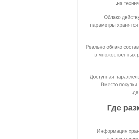
на техни
Облако действу
параметры хранятся 
Реально облако соста
в множественных р
Доступная параллель
Вместо покупки 
де
Где раз
Информация храня
тысячи машин