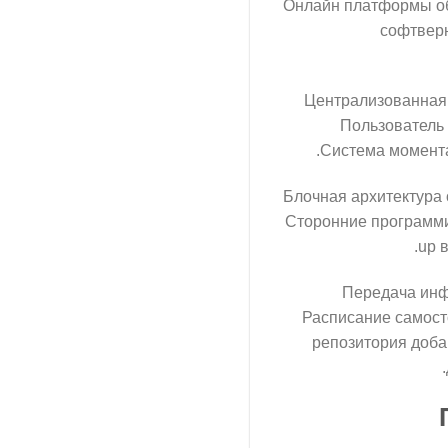
Онлайн платформы об
софтверн
Централизованная 
Пользователь 
Система момента
Блочная архитектура
Сторонние программи
up 
Передача инф
Расписание самост
репозитория доба