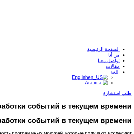
الصفحة الرئيسية
من أنا
تواصل معنا
مقالات
اللغة
English
Arabic
طلب استشارة
работки событий в текущем времени
работки событий в текущем времени
ость программных модулей, которые получают, исследуют