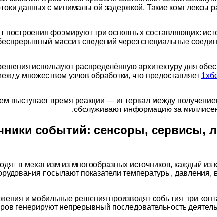
токи данных с минимальной задержкой. Такие комплексы р
т построения формируют три основных составляющих: исто
еспрерывный массив сведений через специальные соедине
решения используют распределённую архитектуру для обе
ежду множеством узлов обработки, что предоставляет
1хб
ем выступает время реакции — интервал между получение
обслуживают информацию за миллисеку
чники событий: сенсоры, сервисы, л
дят в механизм из многообразных источников, каждый из 
удования посылают показатели температуры, давления, ви
жения и мобильные решения производят события при контак
ров генерируют непрерывный последовательность деятель