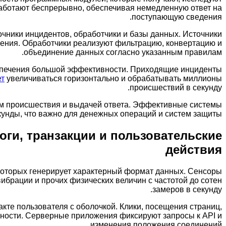
аботают беспрерывно, обеспечивая немедленную ответ на
поступающую сведения.
чники инцидентов, обработчики и базы данных. Источники
ния. Обработчики реализуют фильтрацию, конвертацию и
объединение данных согласно указанным правилам.
спечения большой эффективности. Приходящие инциденты
ет
увеличиваться горизонтально и обрабатывать миллионы
происшествий в секунду.
м происшествия и выдачей ответа. Эффективные системы
нды, что важно для денежных операций и систем защиты.
оги, транзакции и пользовательские
действия
которых генерирует характерный формат данных. Сенсоры
брации и прочих физических величин с частотой до сотен
замеров в секунду.
те пользователя с оболочкой. Клики, посещения страниц,
ности. Серверные приложения фиксируют запросы к API и
изменения положения соединений.