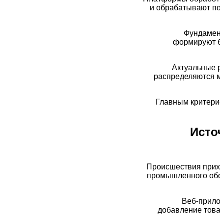
и обрабатывают по
Фундамен
формируют б
Актуальные 
распределяются м
Главным критери
Исто
Происшествия прихо
промышленного обор
Веб-прило
добавление това