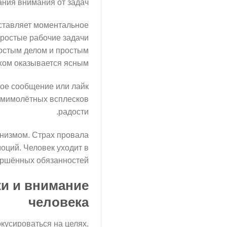
ния внимания от задач.
ставляет моментальное
простые рабочие задачи
ростым делом и простым
хом оказывается ясным.
ое сообщение или лайк
 мимолётных всплесков
радости.
низмом. Страх провала
моций. Человек уходит в
ершённых обязанностей.
ки и внимание
человека
кусироваться на целях.