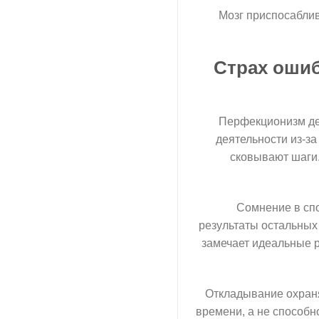
Мозг приспосаблив
Страх ошиб
Перфекционизм дел
деятельности из-з
сковывают шаги
Сомнение в спо
результаты остальных
замечает идеальные 
Откладывание охраня
времени, а не способн