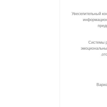
Увеселительный кон
информационн
пред
Системы р
эмоциональный
от
Вариа