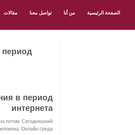
الصفحة الرئيسية
من أنا
تواصل معنا
مقالات
 период
ния в период
интернета
на потом. Сегодняшний
человека. Онлайн среда