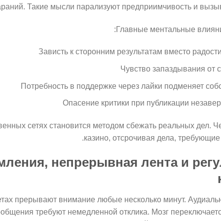
араний. Такие мысли парализуют предприимчивость и вызы
Главные ментальные влияни
Зависть к сторонним результатам вместо радост
Чувство запаздывания от с
Потребность в поддержке через лайки подменяет со
Опасение критики при публикации незаве
енных сетях становится методом сбежать реальных дел. Ч
казино, отсрочивая дела, требующие 
мления, непрерывная лента и рег
тах прерывают внимание любые несколько минут. Аудиальн
бщения требуют немедленной отклика. Мозг переключается