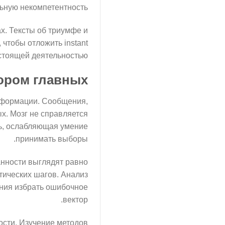
ьную некомпетентность.
х. Тексты об триумфе и
 чтобы отложить instant
стоящей деятельностью.
ором главных
нформации. Сообщения,
х. Мозг не справляется
ь, ослабляющая умение
принимать выборы.
анности выглядят равно
тических шагов. Анализ
ения избрать ошибочное
вектор.
ости. Изучение методов