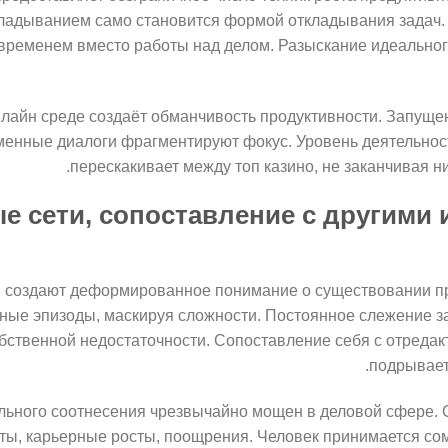
ладыванием само становится формой откладывания задач. 
временем вместо работы над делом. Разыскание идеальног
лайн среде создаёт обманчивость продуктивности. Запуще
енные диалоги фрагментируют фокус. Уровень деятельност
перескакивает между топ казино, не заканчивая н
 сети, сопоставление с другими
 создают деформированное понимание о существовании пр
ые эпизоды, маскируя сложности. Постоянное слежение з
бственной недостаточности. Сопоставление себя с отред
подрывает
ьного соотнесения чрезвычайно мощен в деловой сфере. 
ты, карьерные росты, поощрения. Человек принимается со