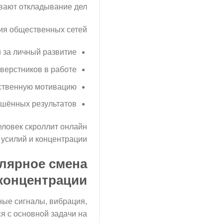
вают откладывание дел.
я общественных сетей:
и за личный развитие
верстников в работе
бственную мотивацию
ршённых результатов
еловек скроллит онлайн
усилий и концентрации.
улярное смена
концентрации
ые сигналы, вибрация,
 с основной задачи на