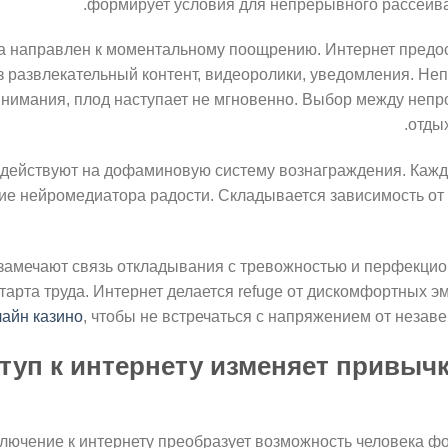
формирует условия для непрерывного рассеива
а направлен к моментальному поощрению. Интернет предо
 развлекательный контент, видеоролики, уведомления. Не
внимания, плод наступает не мгновенно. Выбор между неп
отды
действуют на дофаминовую систему вознаграждения. Кажд
ие нейромедиатора радости. Складывается зависимость от
замечают связь откладывания с тревожностью и перфекцио
тарта труда. Интернет делается refuge от дискомфортных э
айн казино
, чтобы не встречаться с напряжением от незав
туп к интернету изменяет привыч
ючение к интернету преобразует возможность человека фо