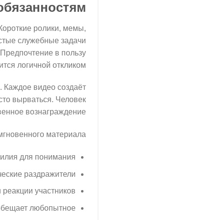
обязанностям
Короткие ролики, мемы,
стые служебные задачи
 Предпочтение в пользу
тся логичной откликом.
. Каждое видео создаёт
сто вырваться. Человек
венное вознаграждение.
гновенного материала:
силия для понимания
ческие раздражители
 реакции участников
 обещает любопытное