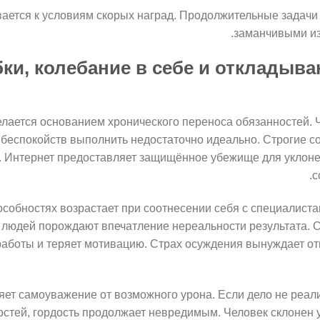
ается к условиям скорых наград. Продолжительные задач
заманчивыми из-
ки, колебание в себе и откладыв
ается основанием хронического переноса обязанностей. Ч
а беспокойств выполнить недостаточно идеально. Строгие 
. Интернет предоставляет защищённое убежище для уклоне
с
собностях возрастает при соотнесении себя с специалист
 людей порождают впечатление нереальности результата. 
работы и теряет мотивацию. Страх осуждения вынуждает о
ет самоуважение от возможного урона. Если дело не реал
остей, гордость продолжает невредимым. Человек склонен у