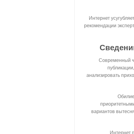
Интернет усугубляе
рекомендации эксперто
Сведени
Современный че
публикации
анализировать прих
Обилие
приоритетными
вариантов вытесня
Интернет п