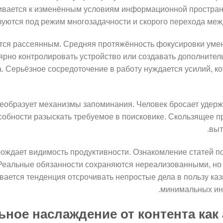
ивается к изменённым условиям информационной простран
зуются под режим многозадачности и скорого перехода меж
тся рассеянным. Средняя протяжённость фокусировки умен
ярно контролировать устройство или создавать дополнител
. Серьёзное сосредоточение в работу нуждается усилий, ко
еобразует механизмы запоминания. Человек бросает удерж
собности разыскать требуемое в поисковике. Скользящее 
выт
ождает видимость продуктивности. Ознакомление статей п
 Реальные обязанности сохраняются нереализованными, но 
ается тенденция отсрочивать непростые дела в пользу ка
минимальных инт
ное наслаждение от контента как