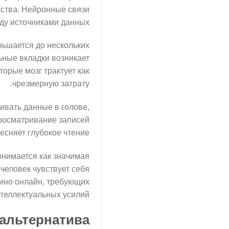
ства. Нейронные связи
ду источниками данных.
ьшается до нескольких
ьные вкладки возникает
торые мозг трактует как
чрезмерную затрату.
ивать данные в голове,
просматривание записей
есняет глубокое чтение.
онимается как значимая
человек чувствует себя
зино онлайн, требующих
еллектуальных усилий.
 альтернатива