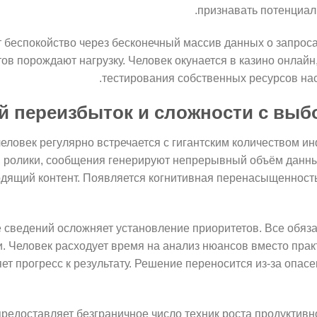
признавать потенциал
т беспокойство через бесконечный массив данных о запроса
в порождают нагрузку. Человек окунается в казино онлайн,
тестирования собственных ресурсов на
й переизбыток и сложности с выб
ловек регулярно встречается с гигантским количеством и
, ролики, сообщения генерируют непрерывный объём данны
одящий контент. Появляется когнитивная перенасыщенност
 сведений осложняет установление приоритетов. Все обяз
. Человек расходует время на анализ нюансов вместо прак
ет прогресс к результату. Решение переносится из-за опас
редоставляет безграничное число техник роста продуктивн