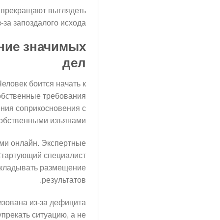
и прекращают выглядеть
за запоздалого исхода.
ание значимых
дел
еловек боится начать к
собственные требования
ния соприкосновения с
обственными изъянами.
ами онлайн. Экспертные
Стартующий специалист
ткладывать размещение
результатов.
изована из-за дефицита
прекать ситуацию, а не