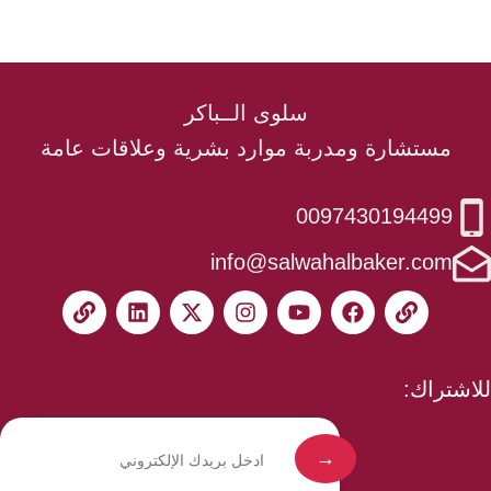
سلوى الــباكر
مستشارة ومدربة موارد بشرية وعلاقات عامة
0097430194499
info@salwahalbaker.com
للاشتراك: