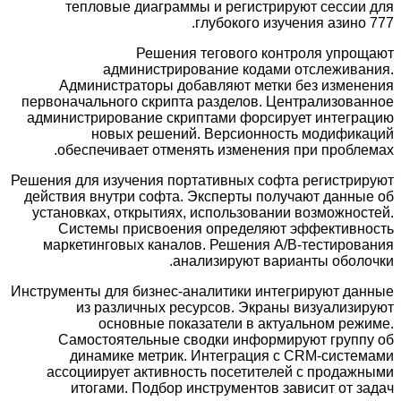
тепловые диаграммы и регистрируют сесси
глубокого изучения азино
Решения тегового контроля упр
администрирование кодами отслежива
Администраторы добавляют метки без измен
первоначального скрипта разделов. Централизов
администрирование скриптами форсирует интегр
новых решений. Версионность модифик
обеспечивает отменять изменения при пробл
Решения для изучения портативных софта регистр
действия внутри софта. Эксперты получают данн
установках, открытиях, использовании возможно
Системы присвоения определяют эффективн
маркетинговых каналов. Решения A/B-тестиро
анализируют варианты обол
Инструменты для бизнес-аналитики интегрируют д
из различных ресурсов. Экраны визуализ
основные показатели в актуальном ре
Самостоятельные сводки информируют групп
динамике метрик. Интеграция с CRM-сист
ассоциирует активность посетителей с прода
итогами. Подбор инструментов зависит от 