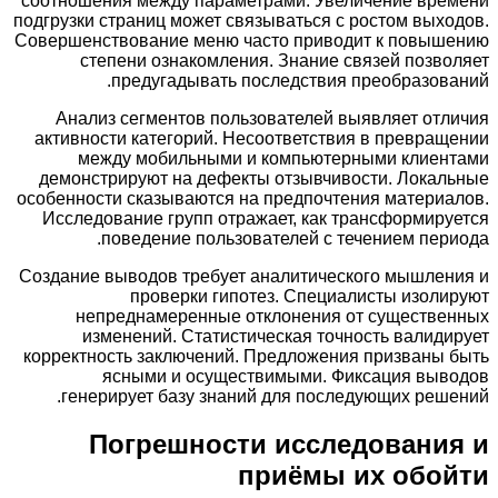
соотношения между параметрами. Увеличение вре
подгрузки страниц может связываться с ростом вых
Совершенствование меню часто приводит к повыш
степени ознакомления. Знание связей позв
предугадывать последствия преобразов
Анализ сегментов пользователей выявляет от
активности категорий. Несоответствия в превра
между мобильными и компьютерными клиен
демонстрируют на дефекты отзывчивости. Лока
особенности сказываются на предпочтения матери
Исследование групп отражает, как трансформир
поведение пользователей с течением пер
Создание выводов требует аналитического мышле
проверки гипотез. Специалисты изол
непреднамеренные отклонения от существе
изменений. Статистическая точность валид
корректность заключений. Предложения призваны
ясными и осуществимыми. Фиксация выв
генерирует базу знаний для последующих реш
Погрешности исследовани
приёмы их обо