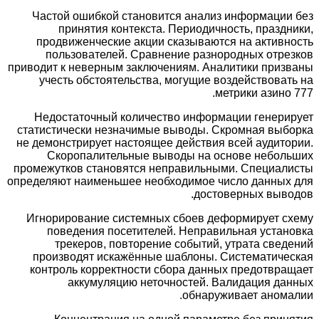
Частой ошибкой становится анализ информаци
принятия контекста. Периодичность, празд
продвиженческие акции сказываются на актив
пользователей. Сравнение разнородных отр
приводит к неверным заключениям. Аналитики при
учесть обстоятельства, могущие воздействова
метрики азино
Недостаточный количество информации генери
статистически незначимые выводы. Скромная вы
не демонстрирует настоящее действия всей аудит
Скоропалительные выводы на основе небол
промежутков становятся неправильными. Специал
определяют наименьшее необходимое число данных
достоверных выв
Игнорирование системных сбоев деформирует с
поведения посетителей. Неправильная уста
трекеров, повторение событий, утрата све
производят искажённые шаблоны. Систематиче
контроль корректности сбора данных предотвр
аккумуляцию неточностей. Валидация д
обнаруживает аном