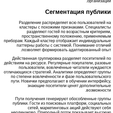
организ
Сегментация публ
Разделение распределяет всю пользовател
кластеры с похожими признаками. Специа
разделяют гостей по возрастным крите
пространственному положению, применя
приборам. Каждый кластер отображает индивидуал
паттерны работы с системой. Понимание от
позволяет формировать адаптированный 
Действенная группировка разделяет посетител
действиям на ресурсе. Регулярные покупатели, ра
пользователи, вовлечённые читатели нужд
отличающихся стратегий. Аналитики определяют г
по степени вовлечённости и фазе пользователь
пути. Новички предполагают в обучении интерф
знающие посетители ценят дополните
возможн
Пути получения генерируют обособленные г
публики. Гости из поисковых платформ, социа
сетей, маркетинговых акций действуют
неодинаково. Природный поток показывает вы