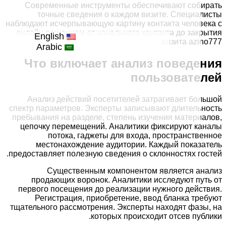
Современные инструменты обеспечивают соби
точные сведения о каждом визите. Специа
наблюдают исчерпывающую картину контакта челов
онлайн решением от начального контакта до зак
English
визита azin
Arabic
Что включает анализ поведе
пользовате
Анализ действий посетителей затрагивает бо
спектр параметров. Эксперты записывают длитель
пребывания на разделе, степень изучения матери
цепочку перемещений. Аналитики фиксируют ка
потока, гаджеты для входа, пространств
местонахождение аудитории. Каждый показ
предоставляет полезную сведения о склонностях го
Существенным компонентом является ан
продающих воронок. Аналитики исследуют пу
первого посещения до реализации нужного дейс
Регистрация, приобретение, ввод бланка тр
тщательного рассмотрения. Эксперты находят фаз
которых происходит отсев пуб