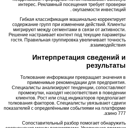
интерес. Рекламный посещения требует про
окупаемости инвести
Гибкая классификация машинально коррект
содержание групп при изменении действий. Кл
мигрируют между сегментами в связи от активн
Решение настраивает контент под текущие пара
гостя. Правильная группировка увеличивает точ
взаимодейс
Интерпретация сведени
результ
Толкование информации превращает значен
применимые рекомендации для предприя
Специалисты анализируют тенденции, сопоста
промежутки, находят несоответствия в пове
клиентов. Рост или спад индикаторов предпол
толкования факторов. Специалисты увязывают с
показателей с определёнными событиями на платф
азино
Сопоставительный разбор помогает обнар