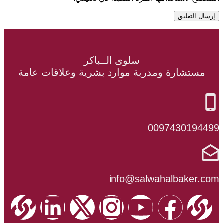
سلوى الــباكر
ستشارة ومدربة موارد بشرية وعلاقات عامة
009743019
info@salwahalbaker