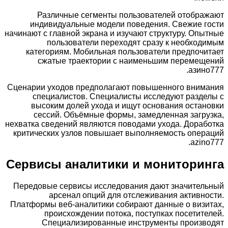
Различные сегменты пользователей отобра
индивидуальные модели поведения. Свежие 
начинают с главной экрана и изучают структуру. Оп
пользователи переходят сразу к необхо
категориям. Мобильная пользователи предпоч
сжатые траектории с наименьшим перемещ
азин
Сценарии уходов предполагают повышенного вним
специалистов. Специалисты исследуют разд
высоким долей ухода и ищут основания оста
сессий. Объёмные формы, замедленная загр
нехватка сведений являются поводами ухода. Дора
критических узлов повышает выполняемость опе
azin
Сервисы аналитики и монитори
Передовые сервисы исследования дают значител
арсенал опций для отслеживания активн
Платформы веб-аналитики собирают данные о виз
происхождении потока, поступках посетит
Специализированные инструменты произв