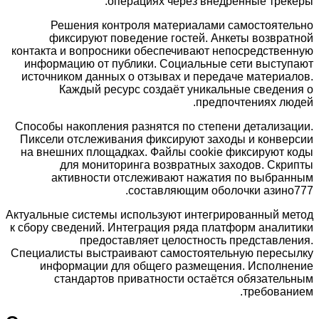
операциях через внедрённые тре
Решения контроля материалами самостояте
фиксируют поведение гостей. Анкеты возвр
контакта и вопросники обеспечивают непосредств
информацию от публики. Социальные сети выст
источником данных о отзывах и передаче матери
Каждый ресурс создаёт уникальные сведе
предпочтениях л
Способы накопления разнятся по степени детализ
Пиксели отслеживания фиксируют заходы и конв
на внешних площадках. Файлы cookie фиксируют
для мониторинга возвратных заходов. Ск
активности отслеживают нажатия по выбра
составляющим оболочки азин
Актуальные системы используют интегрированный 
к сбору сведений. Интеграция ряда платформ анал
предоставляет целостность представл
Специалисты выстраивают самостоятельную перес
информации для общего размещения. Исполн
стандартов приватности остаётся обязате
требова