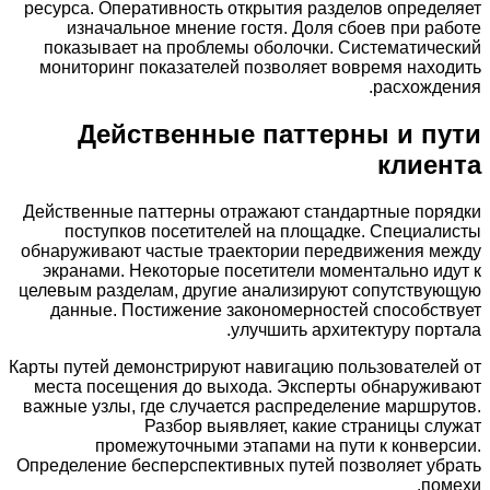
ресурса. Оперативность открытия разделов опред
изначальное мнение гостя. Доля сбоев при р
показывает на проблемы оболочки. Систематич
мониторинг показателей позволяет вовремя нах
расхожд
Действенные паттерны и п
клие
Действенные паттерны отражают стандартные пор
поступков посетителей на площадке. Специа
обнаруживают частые траектории передвижения м
экранами. Некоторые посетители моментально и
целевым разделам, другие анализируют сопутств
данные. Постижение закономерностей способс
улучшить архитектуру пор
Карты путей демонстрируют навигацию пользовател
места посещения до выхода. Эксперты обнаружи
важные узлы, где случается распределение маршр
Разбор выявляет, какие страницы с
промежуточными этапами на пути к конве
Определение бесперспективных путей позволяет у
по