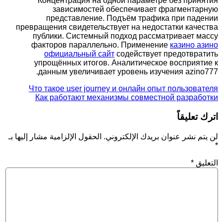
Концентрация на одной параметре без при
зависимостей обеспечивает фрагмента
представление. Подъём трафика при па
превращения свидетельствует на недостатки кач
публики. Системный подход рассматривает 
факторов параллельно. Применение
казино 
официальный сайт
содействует предотвр
упрощённых итогов. Аналитическое восприя
данным увеличивает уровень изучения azin
Что такое user journey и онлайн опыт пользов
Как работают механизмы совместной разра
تعليقاً
 نشر عنوان بريدك الإلكتروني.
الحقول الإلزامية مشار إليها بـ
يق
*