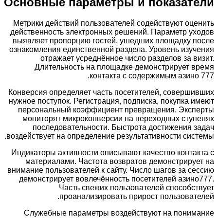
Основные параметры и показат
Метрики действий пользователей содействуют оц
действенность электронных решений. Параметр у
выявляет пропорцию гостей, ушедших площадку 
ознакомления единственной раздела. Уровень изу
отражает усреднённое число разделов за в
Длительность на площадке демонстрирует 
контакта с содержимым азино
Конверсия определяет часть посетителей, соверш
нужное поступок. Регистрация, подписка, покупка 
персональный коэффициент превращения. Эксп
мониторят микроконверсии на переходных сту
последовательности. Быстрота достижения 
воздействует на определение результативности сис
Индикаторы активности описывают качество конта
материалами. Частота возвратов демонстриру
внимание пользователей к сайту. Число шагов за с
демонстрирует вовлечённость посетителей азин
Часть свежих пользователей способс
проанализировать прирост пользоват
Служебные параметры воздействуют на поним