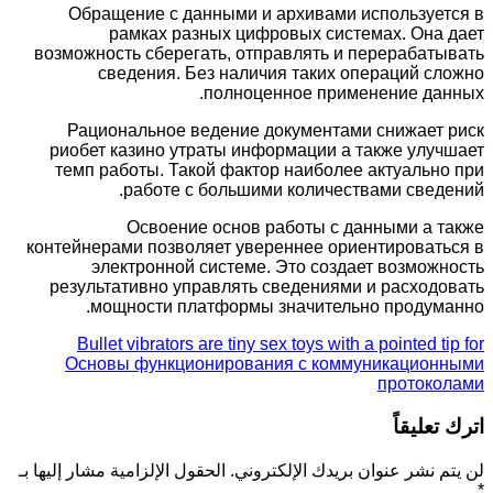
Обращение с данными и архивами используется в
рамках разных цифровых системах. Она дает
возможность сберегать, отправлять и перерабатывать
сведения. Без наличия таких операций сложно
полноценное применение данных.
Рациональное ведение документами снижает риск
риобет казино утраты информации а также улучшает
темп работы. Такой фактор наиболее актуально при
работе с большими количествами сведений.
Освоение основ работы с данными а также
контейнерами позволяет увереннее ориентироваться в
электронной системе. Это создает возможность
результативно управлять сведениями и расходовать
мощности платформы значительно продуманно.
Bullet vibrators are tiny sex toys with a pointed tip for
Основы функционирования с коммуникационными
протоколами
اترك تعليقاً
لن يتم نشر عنوان بريدك الإلكتروني.
الحقول الإلزامية مشار إليها بـ
*