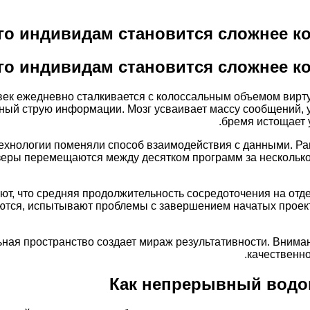
го индивидам становится сложнее к
го индивидам становится сложнее к
ек ежедневно сталкивается с колоссальным объемом вир
ный струю информации. Мозг усваивает массу сообщений, 
бремя истощает 
ехнологии поменяли способ взаимодействия с данными. Ра
еры перемещаются между десятком программ за несколько
ют, что средняя продолжительность сосредоточения на отд
ются, испытывают проблемы с завершением начатых прое
ьная пространство создает мираж результативности. Внима
качественн
Как непрерывный водо