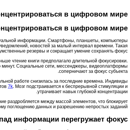
онцентрироваться в цифровом мире
онцентрироваться в цифровом мире
туальной информации. Смартфоны, планшеты, компьютеры
уведомлений, новостей за малый интервал времени. Такая
умственные резервы и сокращает умение сохранять фокус.
ньше чтение книги предполагало длительной фокусировки.
 минут. Социальные сети, мессенджеры, видеоплатформы
соперничают за фокус субъекта.
ельной работе снизилась за последние времена. Индивиды
ктов
7k
. Мозг подстраивается к беспрерывной стимуляции и
утрачивает навык глубокой концентрации.
ние раздробляется между массой элементов, что блокирует
ому поглощению данных и разрешению непростых заданий.
пад информации перегружает фокус