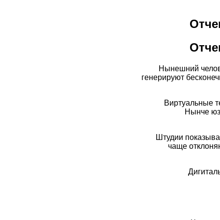
Отче
Отче
Нынешний челов
генерируют бесконеч
Виртуальные т
Нынче юз
Штудии показыва
чаще отклоня
Дигитал