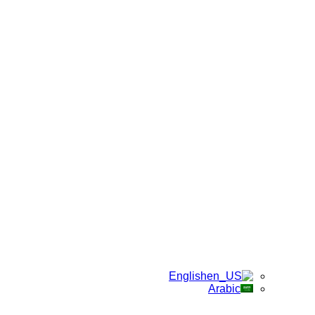
English
Arabic